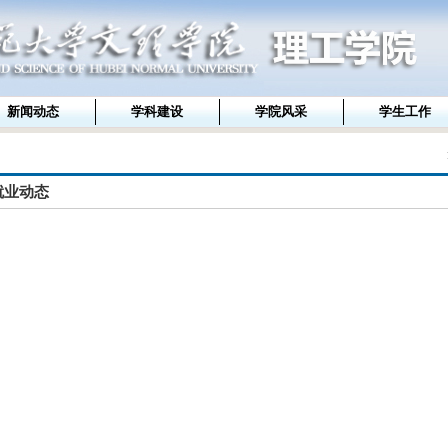
新闻动态
学科建设
学院风采
学生工作
就业动态