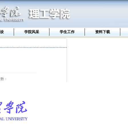
设
学院风采
学生工作
资料下载
次数：