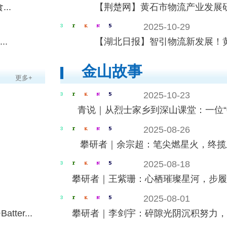
..
【荆楚网】黄石市物流产业发展研.
2025-10-29
.
【湖北日报】智引物流新发展！黄.
金山故事
更多+
2025-10-23
》
青说｜从烈士家乡到深山课堂：一位“00后
2025-08-26
攀研者｜余宗超：笔尖燃星火，终揽
2025-08-18
攀研者｜王紫珊：心栖璀璨星河，步履踏
2025-08-01
ter...
攀研者｜李剑宇：碎隙光阴沉积努力，细