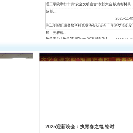
党建思政
金山故事
人才
牌仪式在乐鱼网站
市委...
2025迎新晚会：执青春之笔 绘时...