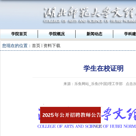
学院首页
学院概况
新闻动态
学科建
您现在的位置：
首页
资料下载
学生在校证明
来源：乐鱼网站_乐鱼(中国)理工学部
点击
.
×关闭