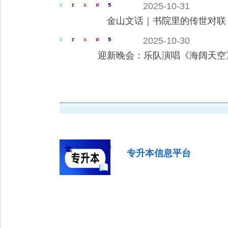
2025-10-31
金山文话｜书院里的传世对联
2025-10-30
迎新晚会：乐队演唱《海阔天空
专升本信息平台