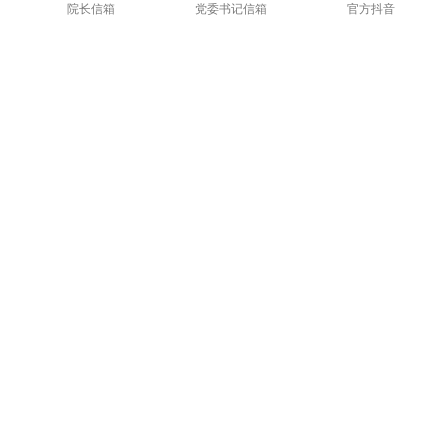
院长信箱
党委书记信箱
官方抖音