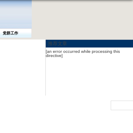
党群工作
推荐文章
[an error occurred while processing this
directive]
最新文章