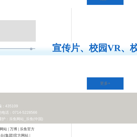
宣传片、校园VR、
更多+
435109
电话：0714-5228566
与维护：乐鱼网站_乐鱼(中国)
方网站
|
万博
|
乐鱼官方
台(集团)官方网站
|