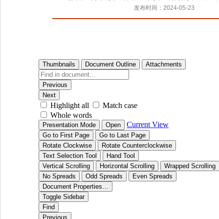
发布时间：2024-05-23