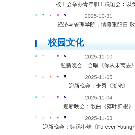
校工会举办青年职工联谊会：以食.
2025-10-31
经济与管理学院：情暖重阳日 敬..
校园文化
2025-11-10
迎新晚会：合唱《你从未离去
2025-11-05
迎新晚会：走秀《溯光》
2025-11-04
迎新晚会：歌曲《落叶归根》
2025-11-03
迎新晚会：舞蹈串烧《Forever Young+Bat