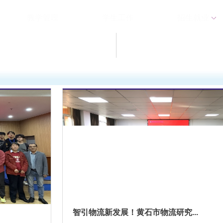
教学管理
学生工作
招生就业
智引物流新发展！黄石市物流研究...
本网讯10月29日上午，黄石市物流产业发展研究中心揭
_乐鱼(中国)行政楼303会议室隆重举行。市委常委、