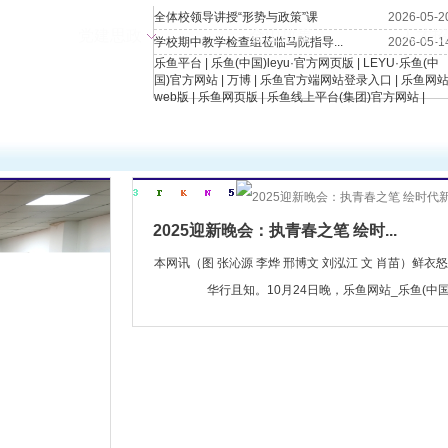
党建思政
金山故事
人才
2025迎新晚会：执青春之笔 绘时...
牌仪式在乐鱼网站
本网讯（图 张沁源 李烨 邢博文 刘泓江 文 肖苗）鲜
市委...
华行且知。10月24日晚，乐鱼网站_乐鱼(中国)“