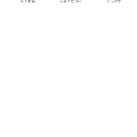
院长信箱
党委书记信箱
官方抖音