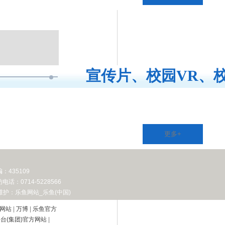
宣传片、校园VR、
更多+
435109
电话：0714-5228566
与维护：乐鱼网站_乐鱼(中国)
方网站
|
万博
|
乐鱼官方
台(集团)官方网站
|