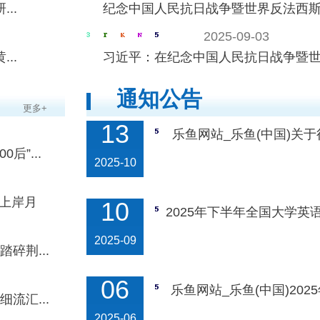
..
纪念中国人民抗日战争暨世界反法西斯战
2025-09-03
..
习近平：在纪念中国人民抗日战争暨世界
通知公告
更多+
13
乐鱼网站_乐鱼(中国)关于征
”...
2025-10
上岸月
10
2025年下半年全国大学英语
2025-09
碎荆...
06
乐鱼网站_乐鱼(中国)2025
流汇...